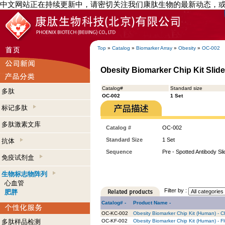
中文网站正在持续更新中，请密切关注我们康肽生物的最新动态，
Top
»
Catalog
»
Biomarker Array
»
Obesity
»
OC-002
Obesity Biomarker Chip Kit Slide
Catalog#
Standard size
多肽
OC-002
1 Set
标记多肽
多肽激素文库
Catalog #
OC-002
Standard Size
1 Set
抗体
Sequence
Pre - Spotted Antibody Sl
免疫试剂盒
生物标志物阵列
心血管
Filter by :
肥胖
Catalog# -
Product Name -
OC-KC-002
Obesity Biomarker Chip Kit (Human) - C
多肽样品检测
OC-KF-002
Obesity Biomarker Chip Kit (Human) - Fl