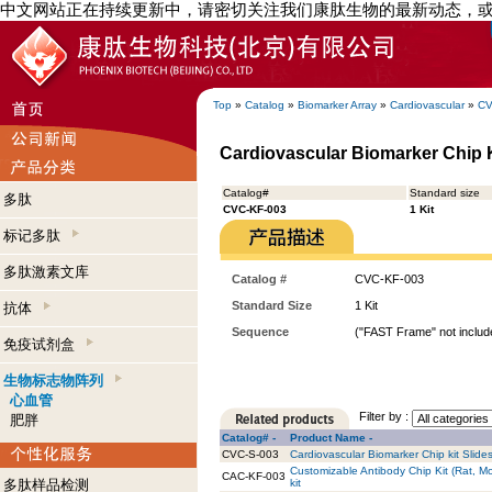
中文网站正在持续更新中，请密切关注我们康肽生物的最新动态，
Top
»
Catalog
»
Biomarker Array
»
Cardiovascular
»
CV
Cardiovascular Biomarker Chip Ki
Catalog#
Standard size
多肽
CVC-KF-003
1 Kit
标记多肽
多肽激素文库
Catalog #
CVC-KF-003
Standard Size
1 Kit
抗体
Sequence
("FAST Frame" not include
免疫试剂盒
生物标志物阵列
心血管
Filter by :
肥胖
Catalog# -
Product Name -
CVC-S-003
Cardiovascular Biomarker Chip kit Slides
Customizable Antibody Chip Kit (Rat, Mo
CAC-KF-003
多肽样品检测
kit