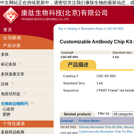
中文网站正在持续更新中，请密切关注我们康肽生物的最新动态，
Top
»
Catalog
»
Biomarker Array
»
CAC-KF-003
Customizable Antibody Chip Kit (
Catalog#
Standard size
多肽
CAC-KF-003
1 kit
标记多肽
多肽激素文库
Catalog #
CAC-KF-003
Standard Size
1 kit
抗体
Sequence
("FAST Frame" not include
免疫试剂盒
生物标志物阵列
心血管
Filter by :
肥胖
Catalog# -
Product Name -
OC-KF-003
Obesity Biomarker Chip Kit (Rat, Mouse) 
多肽样品检测
Cardiovascular Biomarker Chip Kit (Rat,
CVC-KF-003