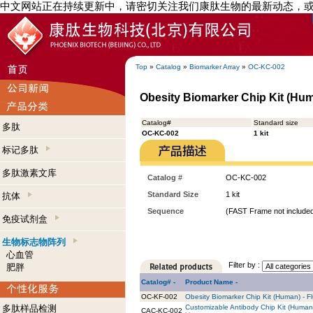
中文网站正在持续更新中，请密切关注我们康肽生物的最新动态，
Top
»
Catalog
»
Biomarker Array
»
OC-KC-002
Obesity Biomarker Chip Kit (Hum
Catalog#
Standard size
多肽
OC-KC-002
1 kit
标记多肽
多肽激素文库
Catalog #
OC-KC-002
Standard Size
1 kit
抗体
Sequence
(FAST Frame not included
免疫试剂盒
生物标志物阵列
心血管
Filter by :
肥胖
Catalog# -
Product Name -
OC-KF-002
Obesity Biomarker Chip Kit (Human) - Fl
多肽样品检测
Customizable Antibody Chip Kit (Human
CAC-KC-002