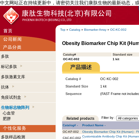
中文网站正在持续更新中，请密切关注我们康肽生物的最新动态，
Top
»
Catalog
»
Biomarker Array
»
OC-KC-002
Obesity Biomarker Chip Kit (Hum
Catalog#
Standard size
多肽
OC-KC-002
1 kit
标记多肽
多肽激素文库
Catalog #
OC-KC-002
Standard Size
1 kit
抗体
Sequence
(FAST Frame not included
免疫试剂盒
生物标志物阵列
心血管
Filter by :
肥胖
Catalog# -
Product Name -
OC-KF-002
Obesity Biomarker Chip Kit (Human) - Fl
多肽样品检测
Customizable Antibody Chip Kit (Human
CAC-KC-002