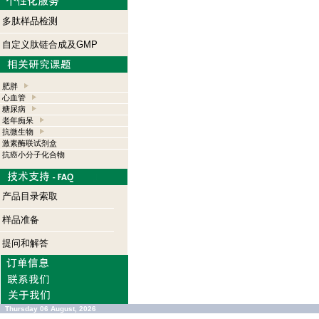
多肽样品检测
自定义肽链合成及GMP
肥胖
心血管
糖尿病
老年痴呆
抗微生物
激素酶联试剂盒
抗癌小分子化合物
产品目录索取
样品准备
提问和解答
Thursday 06 August, 2026