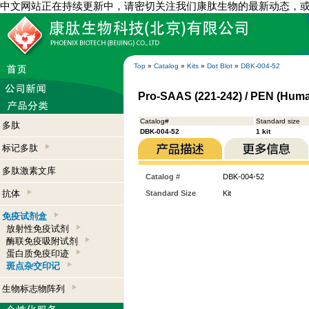
中文网站正在持续更新中，请密切关注我们康肽生物的最新动态，
Top
»
Catalog
»
Kits
»
Dot Blot
»
DBK-004-52
Pro-SAAS (221-242) / PEN (Human
Catalog#
Standard size
多肽
DBK-004-52
1 kit
标记多肽
多肽激素文库
Catalog #
DBK-004-52
抗体
Standard Size
Kit
免疫试剂盒
放射性免疫试剂
酶联免疫吸附试剂
蛋白质免疫印迹
斑点杂交印记
生物标志物阵列