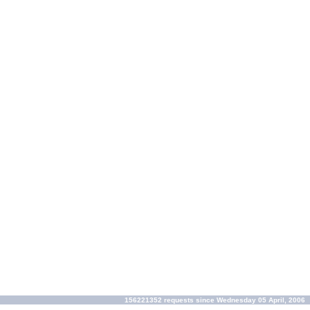
156221352 requests since Wednesday 05 April, 2006