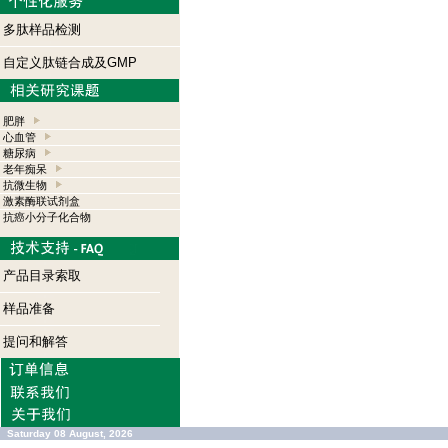
多肽样品检测
自定义肽链合成及GMP
肥胖
心血管
糖尿病
老年痴呆
抗微生物
激素酶联试剂盒
抗癌小分子化合物
产品目录索取
样品准备
提问和解答
Saturday 08 August, 2026