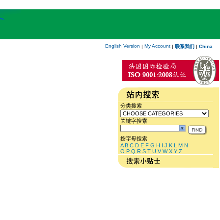
English Version
My Account
|
|
联系我们
|
China
分类搜索
关键字搜索
按字母搜索
A
B
C
D
E
F
G
H
I
J
K
L
M
N
O
P
Q
R
S
T
U
V
W
X
Y
Z