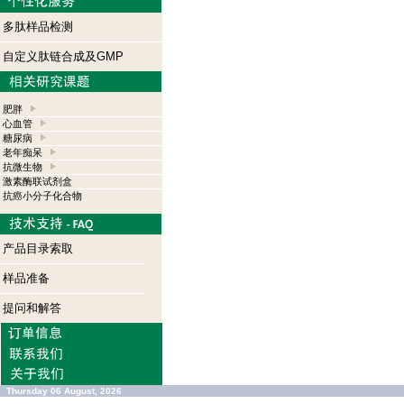
多肽样品检测
自定义肽链合成及GMP
肥胖
心血管
糖尿病
老年痴呆
抗微生物
激素酶联试剂盒
抗癌小分子化合物
产品目录索取
样品准备
提问和解答
Thursday 06 August, 2026