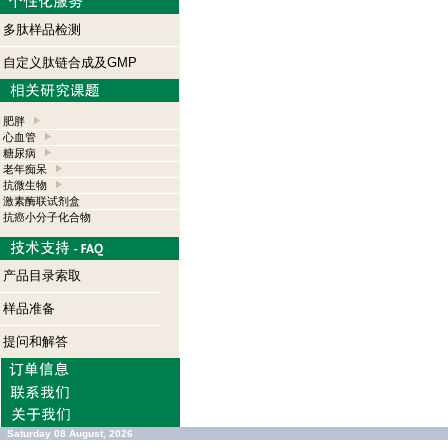
多肽样品检测
自定义肽链合成及GMP
肥胖
心血管
糖尿病
老年痴呆
抗微生物
激素酶联试剂盒
抗癌小分子化合物
产品目录索取
样品准备
提问和解答
Saturday 08 August, 2026