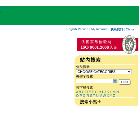
English Version
My Account
|
|
联系我们
|
China
分类搜索
关键字搜索
按字母搜索
A
B
C
D
E
F
G
H
I
J
K
L
M
N
O
P
Q
R
S
T
U
V
W
X
Y
Z