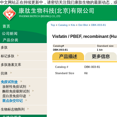
中文网站正在持续更新中，请密切关注我们康肽生物的最新动态，
Top
»
Catalog
»
Kits
»
Dot Blot
»
DBK-003-81
Visfatin / PBEF, recombinant (Hu
Catalog#
Standard size
多肽
DBK-003-81
1 kit
标记多肽
多肽激素文库
Catalog #
DBK-003-81
抗体
Standard Size
Kit
免疫试剂盒
放射性免疫试剂
酶联免疫吸附试剂
蛋白质免疫印迹
斑点杂交印记
生物标志物阵列