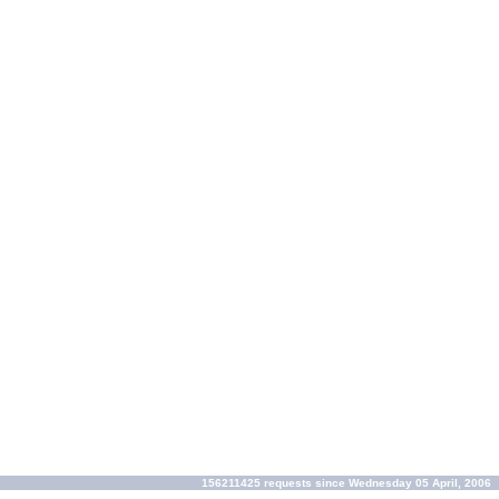
156211425 requests since Wednesday 05 April, 2006