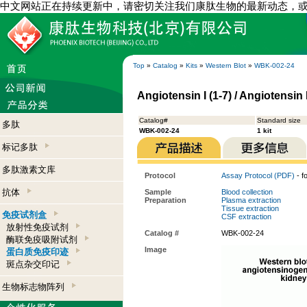
中文网站正在持续更新中，请密切关注我们康肽生物的最新动态，
Top
»
Catalog
»
Kits
»
Western Blot
»
WBK-002-24
Angiotensin I (1-7) / Angiotensin
Catalog#
Standard size
多肽
WBK-002-24
1 kit
标记多肽
多肽激素文库
Protocol
Assay Protocol (PDF)
- f
抗体
Sample
Blood collection
Preparation
Plasma extraction
Tissue extraction
免疫试剂盒
CSF extraction
放射性免疫试剂
Catalog #
WBK-002-24
酶联免疫吸附试剂
Image
蛋白质免疫印迹
斑点杂交印记
生物标志物阵列