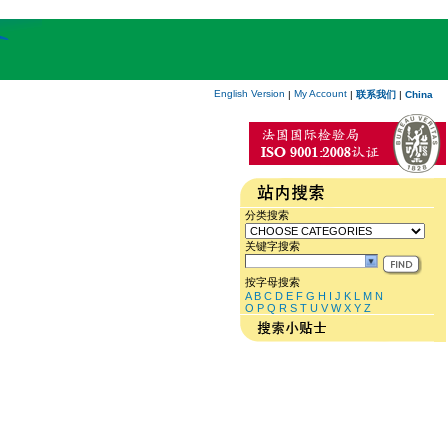
English Version
My Account
|
|
联系我们
|
China
分类搜索
关键字搜索
按字母搜索
A
B
C
D
E
F
G
H
I
J
K
L
M
N
O
P
Q
R
S
T
U
V
W
X
Y
Z