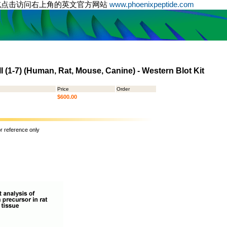
或点击访问右上角的英文官方网站
www.phoenixpeptide.com
 II (1-7) (Human, Rat, Mouse, Canine) - Western Blot Kit
Price
Order
$600.00
or reference only