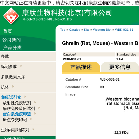
中文网站正在持续更新中，请密切关注我们康肽生物的最新动态，
Top
»
Catalog
»
Kits
»
Western Blot
»
WBK-031-31
Ghrelin (Rat, Mouse) - Western Bl
Catalog#
Standard size
多肽
WBK-031-31
1 kit
标记多肽
多肽激素文库
Catalog #
WBK-031-31
抗体
Standard Size
Kit
Image
免疫试剂盒
放射性免疫试剂
酶联免疫吸附试剂
蛋白质免疫印迹
斑点杂交印记
生物标志物阵列