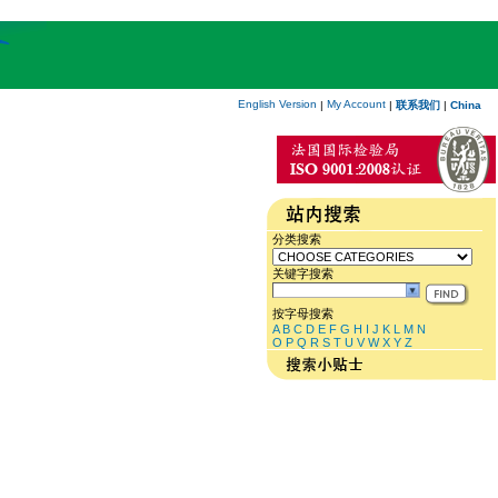
English Version
My Account
|
|
联系我们
|
China
分类搜索
关键字搜索
按字母搜索
A
B
C
D
E
F
G
H
I
J
K
L
M
N
O
P
Q
R
S
T
U
V
W
X
Y
Z