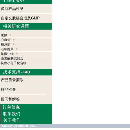
多肽样品检测
自定义肽链合成及GMP
肥胖
心血管
糖尿病
老年痴呆
抗微生物
激素酶联试剂盒
抗癌小分子化合物
产品目录索取
样品准备
提问和解答
Sunday 09 August, 2026