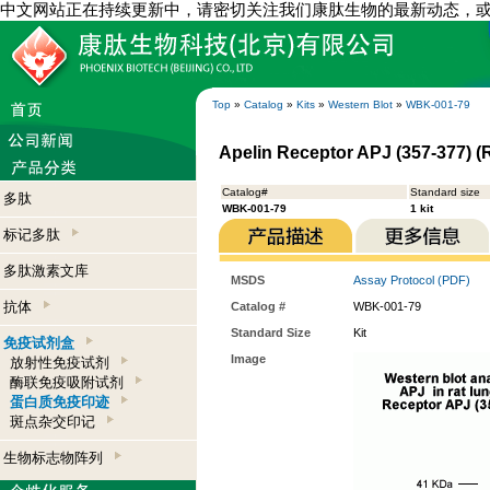
中文网站正在持续更新中，请密切关注我们康肽生物的最新动态，
Top
»
Catalog
»
Kits
»
Western Blot
»
WBK-001-79
Apelin Receptor APJ (357-377) (R
Catalog#
Standard size
多肽
WBK-001-79
1 kit
标记多肽
多肽激素文库
MSDS
Assay Protocol (PDF)
抗体
Catalog #
WBK-001-79
Standard Size
Kit
免疫试剂盒
Image
放射性免疫试剂
酶联免疫吸附试剂
蛋白质免疫印迹
斑点杂交印记
生物标志物阵列