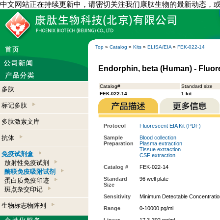
中文网站正在持续更新中，请密切关注我们康肽生物的最新动态，
Top
»
Catalog
»
Kits
»
ELISA/EIA
»
FEK-022-14
Endorphin, beta (Human) - Fluor
Catalog#
Standard size
多肽
FEK-022-14
1 kit
标记多肽
多肽激素文库
Protocol
Fluorescent EIA Kit (PDF)
抗体
Sample
Blood collection
Preparation
Plasma extraction
Tissue extraction
免疫试剂盒
CSF extraction
放射性免疫试剂
Catalog #
FEK-022-14
酶联免疫吸附试剂
Standard
96 well plate
蛋白质免疫印迹
Size
斑点杂交印记
Sensitivity
Minimum Detectable Concentratio
生物标志物阵列
Range
0-10000 pg/ml