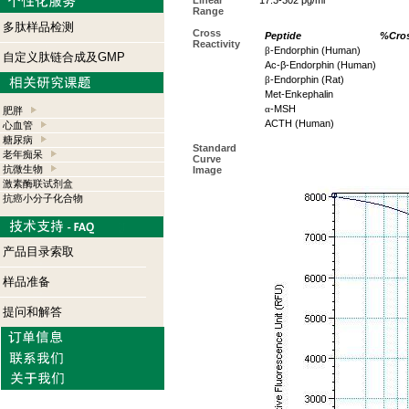
Linear
17.3-302 pg/ml
Range
多肽样品检测
Cross
Peptide
%Cros
Reactivity
β
-Endorphin (Human)
自定义肽链合成及GMP
Ac-β-Endorphin (Human)
β
-Endorphin (Rat)
Met-Enkephalin
α
-MSH
肥胖
ACTH (Human)
心血管
糖尿病
Standard
老年痴呆
Curve
抗微生物
Image
激素酶联试剂盒
抗癌小分子化合物
产品目录索取
样品准备
提问和解答