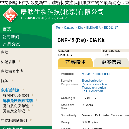
中文网站正在持续更新中，请密切关注我们康肽生物的最新动态，
Top
»
Catalog
»
Kits
»
ELISA/EIA
»
EK-011-17
BNP-45 (Rat) - EIA Kit
Catalog#
Standard size
多肽
EK-011-17
1 kit
标记多肽
多肽激素文库
Protocol
Assay Protocol (PDF)
抗体
Sample
Blood collection
Preparation
Plasma extraction
Tissue extraction
免疫试剂盒
CSF extraction
放射性免疫试剂
Catalog #
EK-011-17
酶联免疫吸附试剂
Standard
96 wells
蛋白质免疫印迹
Size
斑点杂交印记
Sensitivity
Minimum Detectable Concentration
生物标志物阵列
Range
0-100 ng/ml