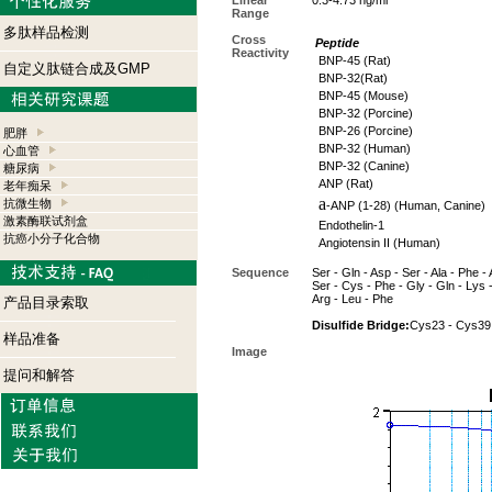
Linear
0.3-4.73 ng/ml
Range
多肽样品检测
Cross
Peptide
Reactivity
BNP-45 (Rat)
自定义肽链合成及GMP
BNP-32(Rat)
BNP-45 (Mouse)
BNP-32 (Porcine)
BNP-26 (Porcine)
肥胖
BNP-32 (Human)
心血管
BNP-32 (Canine)
糖尿病
ANP (Rat)
老年痴呆
a
抗微生物
-ANP (1-28) (Human, Canine)
激素酶联试剂盒
Endothelin-1
抗癌小分子化合物
Angiotensin II (Human)
Sequence
Ser - Gln - Asp - Ser - Ala - Phe - 
Ser - Cys - Phe - Gly - Gln - Lys - 
Arg - Leu - Phe
产品目录索取
Disulfide Bridge:
Cys23 - Cys39
样品准备
Image
提问和解答