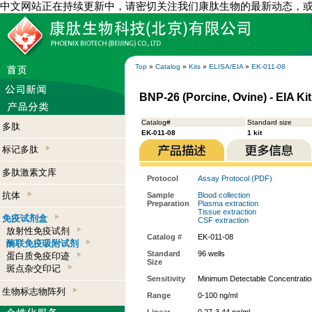
中文网站正在持续更新中，请密切关注我们康肽生物的最新动态，
Top
»
Catalog
»
Kits
»
ELISA/EIA
»
EK-011-08
BNP-26 (Porcine, Ovine) - EIA Kit
Catalog#
Standard size
多肽
EK-011-08
1 kit
标记多肽
多肽激素文库
Protocol
Assay Protocol (PDF)
抗体
Sample
Blood collection
Preparation
Plasma extraction
Tissue extraction
免疫试剂盒
CSF extraction
放射性免疫试剂
Catalog #
EK-011-08
酶联免疫吸附试剂
Standard
96 wells
蛋白质免疫印迹
Size
斑点杂交印记
Sensitivity
Minimum Detectable Concentratio
生物标志物阵列
Range
0-100 ng/ml