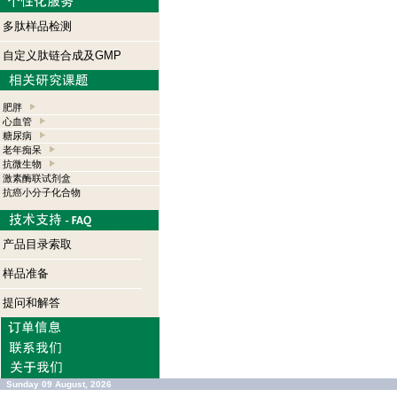
多肽样品检测
自定义肽链合成及GMP
肥胖
心血管
糖尿病
老年痴呆
抗微生物
激素酶联试剂盒
抗癌小分子化合物
产品目录索取
样品准备
提问和解答
Sunday 09 August, 2026