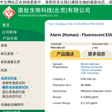
中文网站正在持续更新中，请密切关注我们康肽生物的最新动态，
Top
»
Catalog
»
Kits
»
ELISA/EIA
»
FEK-026-34
Alarin (Human) - Fluorescent EIA
Catalog#
Standard size
多肽
FEK-026-34
1 kit
标记多肽
多肽激素文库
Sample
Blood collection
Preparation
Plasma extraction
抗体
Tissue extraction
CSF extraction
免疫试剂盒
Catalog #
FEK-026-34
放射性免疫试剂
Standard Size
96 Wells
酶联免疫吸附试剂
Sensitivity
Minimum Detection Level 
蛋白质免疫印迹
斑点杂交印记
Range
0-10000 pg/ml
Linear Range
8.2-115 pg/ml
生物标志物阵列