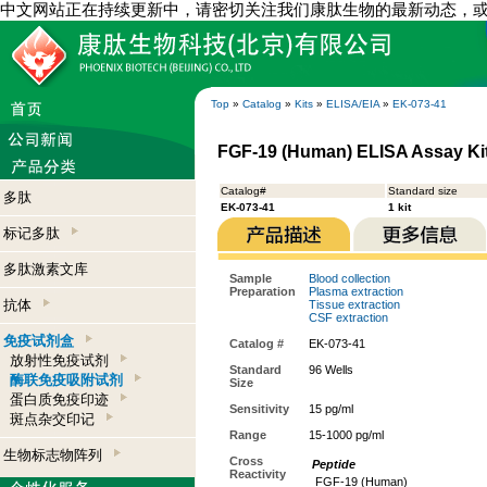
中文网站正在持续更新中，请密切关注我们康肽生物的最新动态，
Top
»
Catalog
»
Kits
»
ELISA/EIA
»
EK-073-41
FGF-19 (Human) ELISA Assay Ki
Catalog#
Standard size
多肽
EK-073-41
1 kit
标记多肽
多肽激素文库
Sample
Blood collection
Preparation
Plasma extraction
抗体
Tissue extraction
CSF extraction
免疫试剂盒
Catalog #
EK-073-41
放射性免疫试剂
Standard
96 Wells
酶联免疫吸附试剂
Size
蛋白质免疫印迹
Sensitivity
15 pg/ml
斑点杂交印记
Range
15-1000 pg/ml
生物标志物阵列
Cross
Peptide
Reactivity
FGF-19 (Human)