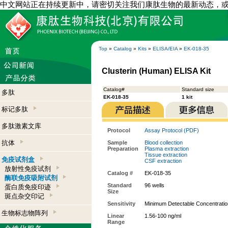
中文网站正在持续更新中，请密切关注我们康肽生物的最新动态，
Top
»
Catalog
»
Kits
»
ELISA/EIA
»
EK-018-35
Clusterin (Human) ELISA Kit
Catalog#
Standard size
多肽
EK-018-35
1 kit
标记多肽
多肽激素文库
Protocol
Assay Protocol (PDF)
抗体
Sample
Blood collection
Preparation
Plasma extraction
Tissue extraction
免疫试剂盒
CSF extraction
放射性免疫试剂
Catalog #
EK-018-35
酶联免疫吸附试剂
Standard
96 wells
蛋白质免疫印迹
Size
斑点杂交印记
Sensitivity
Minimum Detectable Concentratio
生物标志物阵列
Linear
1.56-100 ng/ml
Range