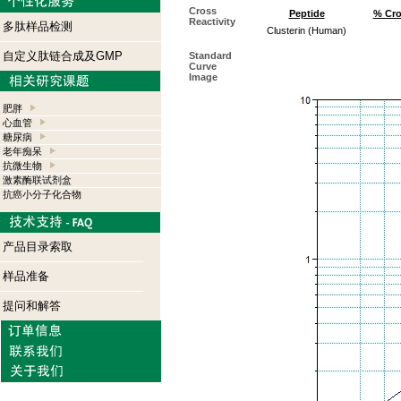
Cross
Peptide
% Cro
Reactivity
多肽样品检测
Clusterin (Human)
自定义肽链合成及GMP
Standard
Curve
Image
肥胖
心血管
糖尿病
老年痴呆
抗微生物
激素酶联试剂盒
抗癌小分子化合物
产品目录索取
样品准备
提问和解答