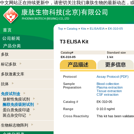
中文网站正在持续更新中，请密切关注我们康肽生物的最新动态，
Top
»
Catalog
»
Kits
»
ELISA/EIA
»
EK-310-05
T3 ELISA Kit
Catalog#
Standard size
多肽
EK-310-05
1 kit
标记多肽
多肽激素文库
Protocol
Assay Protocol (PDF)
抗体
Sample
Blood collection
Preparation
Plasma extraction
Tissue extraction
免疫试剂盒
CSF extraction
放射性免疫试剂
Catalog #
EK-310-05
酶联免疫吸附试剂
Range
0-10.0 ng/ml
蛋白质免疫印迹
斑点杂交印记
Cross Reactivity
This kit has been validat
生物标志物阵列