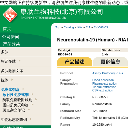
中文网站正在持续更新中，请密切关注我们康肽生物的最新动态，
Top
»
Catalog
»
Kits
»
RIA
»
RK-060-53
Neuronostatin-19 (Human) - RIA 
Catalog#
Standard size
多肽
RK-060-53
1 kit
标记多肽
多肽激素文库
Protocol
Assay Protocol (PDF)
抗体
Sample
Blood collection
Preparation
Plasma extraction
Tissue extraction
免疫试剂盒
CSF extraction
放射性免疫试剂
Catalog #
RK-060-53
酶联免疫吸附试剂
Family
Neuronostatin
蛋白质免疫印迹
斑点杂交印记
Standard Size
125 Tubes
Radioactivity
This kit contains 1.5 µCi 
生物标志物阵列
Range
10-1280 pg/ml