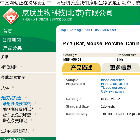
中文网站正在持续更新中，请密切关注我们康肽生物的最新动态，
Top
»
Catalog
»
Kits
»
RIA
»
MRK-059-03
PYY (Rat, Mouse, Porcine, Canine
Catalog#
Standard size
多肽
MRK-059-03
1 kit
标记多肽
多肽激素文库
Sample
Blood collection
Preparation
Plasma extraction
抗体
Tissue extraction
CSF extraction
免疫试剂盒
Catalog #
MRK-059-03
放射性免疫试剂
Standard Size
125 tests
酶联免疫吸附试剂
Radioactivity
This kit contains 1.5 µCi 
蛋白质免疫印迹
斑点杂交印记
生物标志物阵列