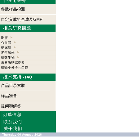
多肽样品检测
自定义肽链合成及GMP
肥胖
心血管
糖尿病
老年痴呆
抗微生物
激素酶联试剂盒
抗癌小分子化合物
产品目录索取
样品准备
提问和解答
Thursday 06 August, 2026