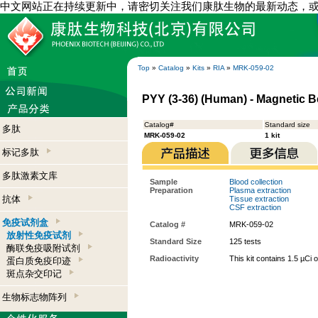
中文网站正在持续更新中，请密切关注我们康肽生物的最新动态，
Top
»
Catalog
»
Kits
»
RIA
»
MRK-059-02
PYY (3-36) (Human) - Magnetic B
Catalog#
Standard size
多肽
MRK-059-02
1 kit
标记多肽
多肽激素文库
Sample
Blood collection
Preparation
Plasma extraction
抗体
Tissue extraction
CSF extraction
免疫试剂盒
Catalog #
MRK-059-02
放射性免疫试剂
Standard Size
125 tests
酶联免疫吸附试剂
Radioactivity
This kit contains 1.5 µCi 
蛋白质免疫印迹
斑点杂交印记
生物标志物阵列