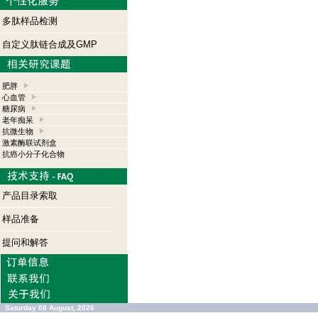
多肽样品检测
自定义肽链合成及GMP
肥胖
心血管
糖尿病
老年痴呆
抗微生物
激素酶联试剂盒
抗癌小分子化合物
产品目录索取
样品准备
提问和解答
Saturday 08 August, 2026