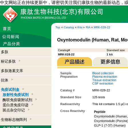
中文网站正在持续更新中，请密切关注我们康肽生物的最新动态，
Top
»
Catalog
»
Kits
»
RIA
»
MRK-028-22
Oxyntomodulin (Human, Rat, Mou
Catalog#
Standard size
多肽
MRK-028-22
1 kit
标记多肽
多肽激素文库
Sample
Blood collection
Preparation
Plasma extraction
抗体
Tissue extraction
CSF extraction
免疫试剂盒
Catalog #
MRK-028-22
放射性免疫试剂
Standard Size
125 tests
酶联免疫吸附试剂
Radioactivity
This kit contains 1.5 µCi 
蛋白质免疫印迹
斑点杂交印记
Cross Reactivity
Peptide
Oxyntomodulin (Human,
生物标志物阵列
Oxyntomodulin (Porcine
GLP-1 (7-37) (Human)