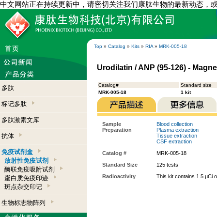
中文网站正在持续更新中，请密切关注我们康肽生物的最新动态，
Top
»
Catalog
»
Kits
»
RIA
»
MRK-005-18
Urodilatin / ANP (95-126) - Magne
Catalog#
Standard size
多肽
MRK-005-18
1 kit
标记多肽
多肽激素文库
Sample
Blood collection
Preparation
Plasma extraction
抗体
Tissue extraction
CSF extraction
免疫试剂盒
Catalog #
MRK-005-18
放射性免疫试剂
Standard Size
125 tests
酶联免疫吸附试剂
Radioactivity
This kit contains 1.5 µCi 
蛋白质免疫印迹
斑点杂交印记
生物标志物阵列