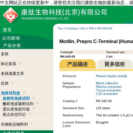
中文网站正在持续更新中，请密切关注我们康肽生物的最新动态，
Top
»
Catalog
»
Kits
»
RIA
»
RK-045-09
Motilin, Prepro C-Terminal (Human
Catalog#
Standard size
多肽
RK-045-09
1 kit
标记多肽
多肽激素文库
Protocol
Please Inquire (email)
抗体
Sample
Blood collection
Preparation
Plasma extraction
Tissue extraction
免疫试剂盒
CSF extraction
放射性免疫试剂
Catalog #
RK-045-09
酶联免疫吸附试剂
Standard Size
125 tubes
蛋白质免疫印迹
斑点杂交印记
Radioactivity
This kit contains 1.5 µCi 
Lowest Detection
80 pg/ml
生物标志物阵列
Limit