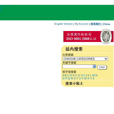
English Version
My Account
|
|
联系我们
|
China
分类搜索
关键字搜索
按字母搜索
A
B
C
D
E
F
G
H
I
J
K
L
M
N
O
P
Q
R
S
T
U
V
W
X
Y
Z