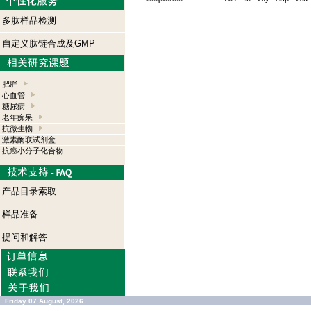
多肽样品检测
自定义肽链合成及GMP
肥胖
心血管
糖尿病
老年痴呆
抗微生物
激素酶联试剂盒
抗癌小分子化合物
产品目录索取
样品准备
提问和解答
Friday 07 August, 2026