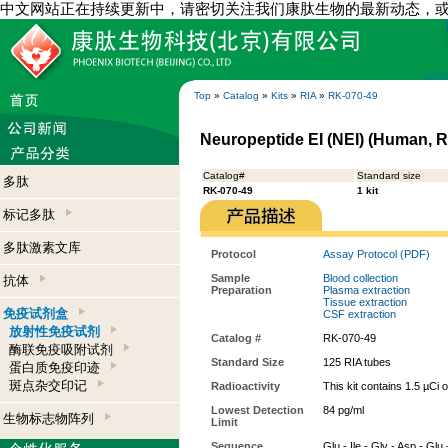
中文网站正在持续更新中，请密切关注我们康肽生物的最新动态，
Top
»
Catalog
»
Kits
»
RIA
»
RK-070-49
Neuropeptide EI (NEI) (Human, Ra
Catalog#
Standard size
多肽
RK-070-49
1 kit
标记多肽
多肽激素文库
Protocol
Assay Protocol (PDF)
Sample
Blood collection
抗体
Preparation
Plasma extraction
Tissue extraction
免疫试剂盒
CSF extraction
放射性免疫试剂
Catalog #
RK-070-49
酶联免疫吸附试剂
Standard Size
125 RIA tubes
蛋白质免疫印迹
斑点杂交印记
Radioactivity
This kit contains 1.5 µCi 
Lowest Detection
84 pg/ml
生物标志物阵列
Limit
Sequence
Glu - Ile - Gly - Asp - Glu