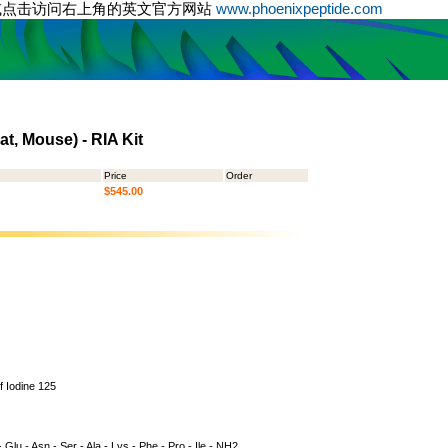
或点击访问右上角的英文官方网站
www.phoenixpeptide.com
t, Mouse) - RIA Kit
Price
Order
$545.00
of Iodine 125
 - Glu - Asn - Ser - Ala - Lys - Phe - Pro - Ile - NH2