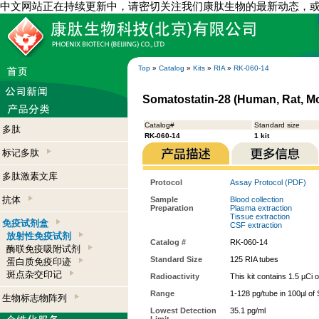
中文网站正在持续更新中，请密切关注我们康肽生物的最新动态，
Top
»
Catalog
»
Kits
»
RIA
»
RK-060-14
Somatostatin-28 (Human, Rat, Mou
Catalog#
Standard size
多肽
RK-060-14
1 kit
标记多肽
多肽激素文库
Protocol
Assay Protocol (PDF)
抗体
Sample
Blood collection
Preparation
Plasma extraction
Tissue extraction
免疫试剂盒
CSF extraction
放射性免疫试剂
Catalog #
RK-060-14
酶联免疫吸附试剂
Standard Size
125 RIA tubes
蛋白质免疫印迹
斑点杂交印记
Radioactivity
This kit contains 1.5 µCi 
Range
1-128 pg/tube in 100µl of
生物标志物阵列
Lowest Detection
35.1 pg/ml