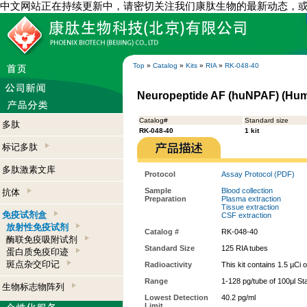
中文网站正在持续更新中，请密切关注我们康肽生物的最新动态，
Top
»
Catalog
»
Kits
»
RIA
»
RK-048-40
Neuropeptide AF (huNPAF) (Huma
Catalog#
Standard size
多肽
RK-048-40
1 kit
标记多肽
多肽激素文库
Protocol
Assay Protocol (PDF)
Sample
Blood collection
抗体
Preparation
Plasma extraction
Tissue extraction
免疫试剂盒
CSF extraction
放射性免疫试剂
Catalog #
RK-048-40
酶联免疫吸附试剂
Standard Size
125 RIA tubes
蛋白质免疫印迹
斑点杂交印记
Radioactivity
This kit contains 1.5 µCi 
Range
1-128 pg/tube of 100µl St
生物标志物阵列
Lowest Detection
40.2 pg/ml
Limit