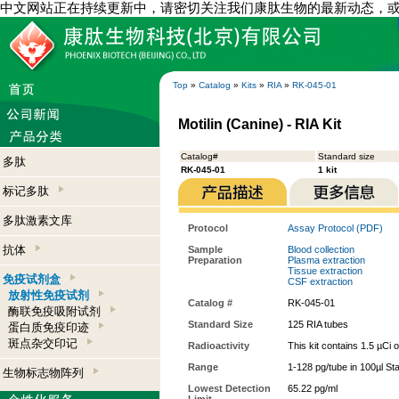
中文网站正在持续更新中，请密切关注我们康肽生物的最新动态，
Top
»
Catalog
»
Kits
»
RIA
»
RK-045-01
Motilin (Canine) - RIA Kit
Catalog#
Standard size
多肽
RK-045-01
1 kit
标记多肽
多肽激素文库
Protocol
Assay Protocol (PDF)
抗体
Sample
Blood collection
Preparation
Plasma extraction
Tissue extraction
免疫试剂盒
CSF extraction
放射性免疫试剂
Catalog #
RK-045-01
酶联免疫吸附试剂
Standard Size
125 RIA tubes
蛋白质免疫印迹
斑点杂交印记
Radioactivity
This kit contains 1.5 µCi 
Range
1-128 pg/tube in 100µl St
生物标志物阵列
Lowest Detection
65.22 pg/ml