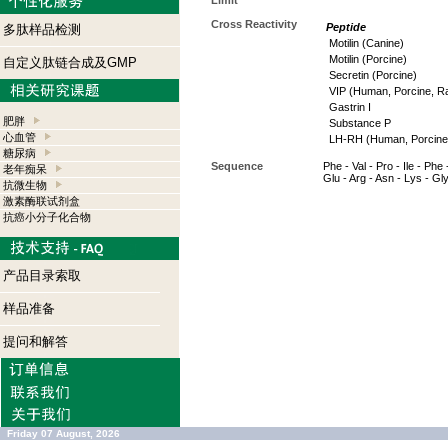
Limit
Cross Reactivity
Peptide
多肽样品检测
Motilin (Canine)
Motilin (Porcine)
自定义肽链合成及GMP
Secretin (Porcine)
VIP (Human, Porcine, Ra
Gastrin I
肥胖
Substance P
心血管
LH-RH (Human, Porcine,
糖尿病
Sequence
Phe - Val - Pro - Ile - Phe 
老年痴呆
Glu - Arg - Asn - Lys - Gl
抗微生物
激素酶联试剂盒
抗癌小分子化合物
产品目录索取
样品准备
提问和解答
Friday 07 August, 2026