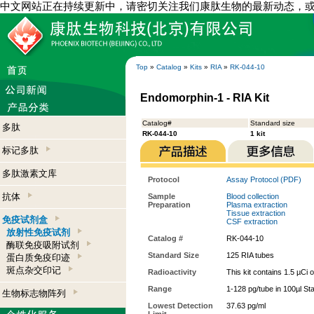
中文网站正在持续更新中，请密切关注我们康肽生物的最新动态，
Top
»
Catalog
»
Kits
»
RIA
»
RK-044-10
Endomorphin-1 - RIA Kit
Catalog#
Standard size
多肽
RK-044-10
1 kit
标记多肽
多肽激素文库
Protocol
Assay Protocol (PDF)
抗体
Sample
Blood collection
Preparation
Plasma extraction
Tissue extraction
免疫试剂盒
CSF extraction
放射性免疫试剂
Catalog #
RK-044-10
酶联免疫吸附试剂
Standard Size
125 RIA tubes
蛋白质免疫印迹
斑点杂交印记
Radioactivity
This kit contains 1.5 µCi 
Range
1-128 pg/tube in 100µl St
生物标志物阵列
Lowest Detection
37.63 pg/ml