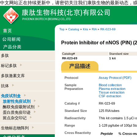
中文网站正在持续更新中，请密切关注我们康肽生物的最新动态，
Top
»
Catalog
»
Kits
»
RIA
»
RK-023-69
Protein Inhibitor of nNOS (PIN) (
Catalog#
Standard size
多肽
RK-023-69
1 kit
标记多肽
多肽激素文库
Protocol
Assay Protocol (PDF)
Sample
Blood collection
抗体
Preparation
Plasma extraction
Tissue extraction
免疫试剂盒
CSF extraction
放射性免疫试剂
Catalog #
RK-023-69
酶联免疫吸附试剂
Standard Size
125 RIA tubes
蛋白质免疫印迹
斑点杂交印记
Radioactivity
This kit contains 1.5 µCi 
Range
1-128 pg/tube of 100µl St
生物标志物阵列
Cross Reactivity
Peptide
% Cross-rea