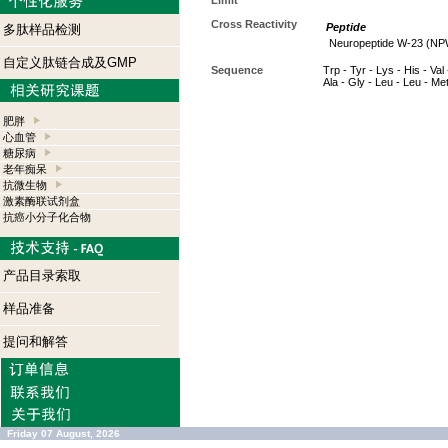
Limit
Cross Reactivity
Peptide
多肽样品检测
Neuropeptide W-23 (NP
自定义肽链合成及GMP
Sequence
Trp - Tyr - Lys - His - Val 
Ala - Gly - Leu - Leu - Me
肥胖
心血管
糖尿病
老年痴呆
抗微生物
激素酶联试剂盒
抗癌小分子化合物
产品目录索取
样品准备
提问和解答
Friday 07 August, 2026