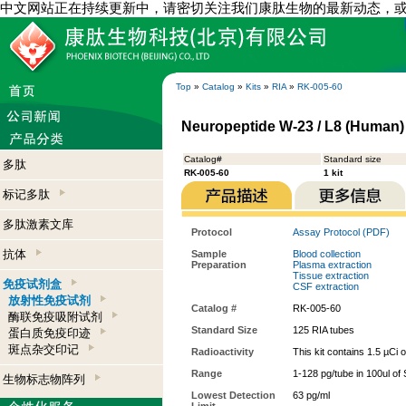
中文网站正在持续更新中，请密切关注我们康肽生物的最新动态，
Top
»
Catalog
»
Kits
»
RIA
»
RK-005-60
Neuropeptide W-23 / L8 (Human) 
Catalog#
Standard size
多肽
RK-005-60
1 kit
标记多肽
多肽激素文库
Protocol
Assay Protocol (PDF)
抗体
Sample
Blood collection
Preparation
Plasma extraction
Tissue extraction
免疫试剂盒
CSF extraction
放射性免疫试剂
Catalog #
RK-005-60
酶联免疫吸附试剂
Standard Size
125 RIA tubes
蛋白质免疫印迹
斑点杂交印记
Radioactivity
This kit contains 1.5 µCi 
Range
1-128 pg/tube in 100ul of
生物标志物阵列
Lowest Detection
63 pg/ml