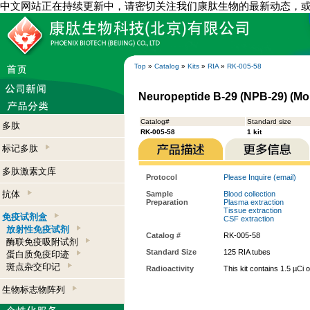
中文网站正在持续更新中，请密切关注我们康肽生物的最新动态，
Top
»
Catalog
»
Kits
»
RIA
»
RK-005-58
Neuropeptide B-29 (NPB-29) (Mou
Catalog#
Standard size
多肽
RK-005-58
1 kit
标记多肽
多肽激素文库
Protocol
Please Inquire (email)
抗体
Sample
Blood collection
Preparation
Plasma extraction
Tissue extraction
免疫试剂盒
CSF extraction
放射性免疫试剂
Catalog #
RK-005-58
酶联免疫吸附试剂
Standard Size
125 RIA tubes
蛋白质免疫印迹
斑点杂交印记
Radioactivity
This kit contains 1.5 µCi 
生物标志物阵列