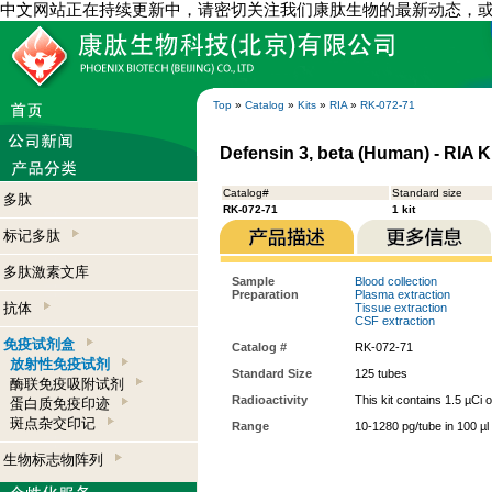
中文网站正在持续更新中，请密切关注我们康肽生物的最新动态，
Top
»
Catalog
»
Kits
»
RIA
»
RK-072-71
Defensin 3, beta (Human) - RIA K
Catalog#
Standard size
多肽
RK-072-71
1 kit
标记多肽
多肽激素文库
Sample
Blood collection
Preparation
Plasma extraction
抗体
Tissue extraction
CSF extraction
免疫试剂盒
Catalog #
RK-072-71
放射性免疫试剂
Standard Size
125 tubes
酶联免疫吸附试剂
Radioactivity
This kit contains 1.5 µCi 
蛋白质免疫印迹
斑点杂交印记
Range
10-1280 pg/tube in 100 µl
生物标志物阵列