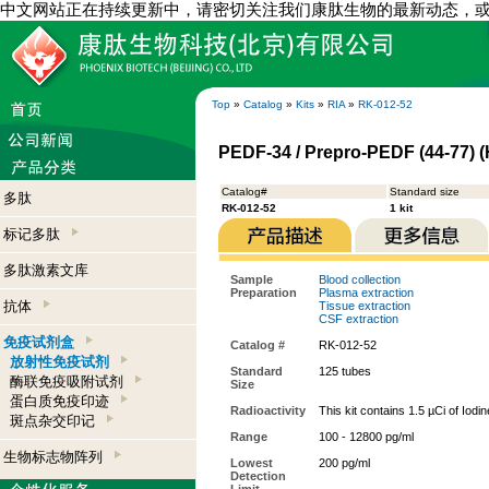
中文网站正在持续更新中，请密切关注我们康肽生物的最新动态，
Top
»
Catalog
»
Kits
»
RIA
»
RK-012-52
PEDF-34 / Prepro-PEDF (44-77) (
Catalog#
Standard size
多肽
RK-012-52
1 kit
标记多肽
多肽激素文库
Sample
Blood collection
Preparation
Plasma extraction
抗体
Tissue extraction
CSF extraction
免疫试剂盒
Catalog #
RK-012-52
放射性免疫试剂
Standard
125 tubes
酶联免疫吸附试剂
Size
蛋白质免疫印迹
Radioactivity
This kit contains 1.5 µCi of Iodi
斑点杂交印记
Range
100 - 12800 pg/ml
生物标志物阵列
Lowest
200 pg/ml
Detection