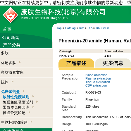
中文网站正在持续更新中，请密切关注我们康肽生物的最新动态，
Top
»
Catalog
»
Kits
»
RIA
»
RK-079-03
Phoenixin-20 amide (Human, Rat,
Catalog#
Standard size
多肽
RK-079-03
1 kit
标记多肽
多肽激素文库
Sample
Blood collection
Preparation
Plasma extraction
抗体
Tissue extraction
CSF extraction
免疫试剂盒
Catalog #
RK-079-03
放射性免疫试剂
Family
Phoenixin
酶联免疫吸附试剂
Standard
125 tubes
蛋白质免疫印迹
Size
斑点杂交印记
Radioactivity
This kit contains 1.5 µCi of Iodi
生物标志物阵列
Range
100-12800pg/ml