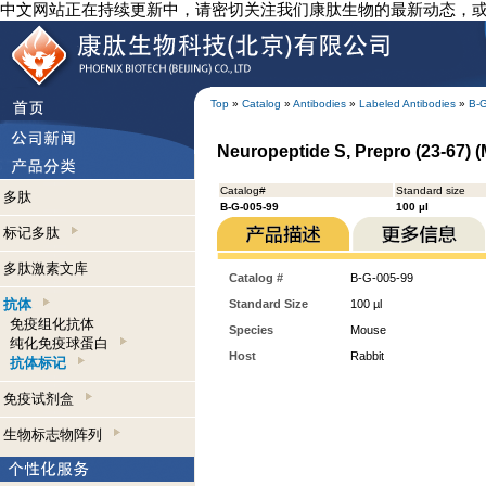
中文网站正在持续更新中，请密切关注我们康肽生物的最新动态，
Top
»
Catalog
»
Antibodies
»
Labeled Antibodies
»
B-
Neuropeptide S, Prepro (23-67) (
Catalog#
Standard size
多肽
B-G-005-99
100 µl
标记多肽
多肽激素文库
Catalog #
B-G-005-99
抗体
Standard Size
100 µl
免疫组化抗体
Species
Mouse
纯化免疫球蛋白
Host
Rabbit
抗体标记
免疫试剂盒
生物标志物阵列