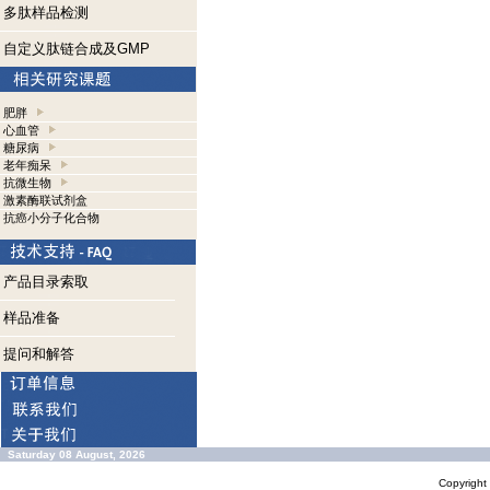
多肽样品检测
自定义肽链合成及GMP
肥胖
心血管
糖尿病
老年痴呆
抗微生物
激素酶联试剂盒
抗癌小分子化合物
产品目录索取
样品准备
提问和解答
Saturday 08 August, 2026
Copyrigh