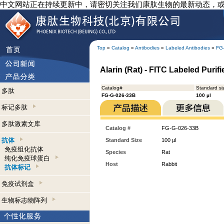
中文网站正在持续更新中，请密切关注我们康肽生物的最新动态，
Top
»
Catalog
»
Antibodies
»
Labeled Antibodies
»
FG
Alarin (Rat) - FITC Labeled Purif
Catalog#
Standard si
多肽
FG-G-026-33B
100 µl
标记多肽
多肽激素文库
Catalog #
FG-G-026-33B
抗体
Standard Size
100 µl
免疫组化抗体
Species
Rat
纯化免疫球蛋白
Host
Rabbit
抗体标记
免疫试剂盒
生物标志物阵列