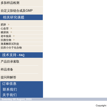
多肽样品检测
自定义肽链合成及GMP
肥胖
心血管
糖尿病
老年痴呆
抗微生物
激素酶联试剂盒
抗癌小分子化合物
产品目录索取
样品准备
提问和解答
Saturday 08 August, 2026
Copyrigh