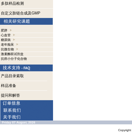
多肽样品检测
自定义肽链合成及GMP
肥胖
心血管
糖尿病
老年痴呆
抗微生物
激素酶联试剂盒
抗癌小分子化合物
产品目录索取
样品准备
提问和解答
Friday 07 August, 2026
Copyrigh