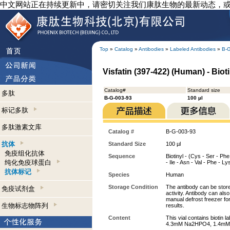
中文网站正在持续更新中，请密切关注我们康肽生物的最新动态，
Top
»
Catalog
»
Antibodies
»
Labeled Antibodies
»
B-
Visfatin (397-422) (Human) - Biot
Catalog#
Standard size
多肽
B-G-003-93
100 µl
标记多肽
多肽激素文库
Catalog #
B-G-003-93
抗体
Standard Size
100 µl
免疫组化抗体
Sequence
Biotinyl - (Cys - Ser - Phe
纯化免疫球蛋白
- Ile - Asn - Val - Phe - Ly
抗体标记
Species
Human
Storage Condition
The antibody can be store
免疫试剂盒
activity. Antibody can als
manual defrost freezer for
生物标志物阵列
results.
Content
This vial contains biotin
4.3mM Na2HPO4, 1.4mM 