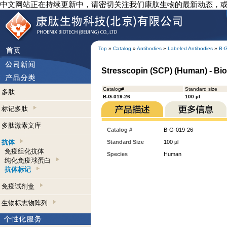
中文网站正在持续更新中，请密切关注我们康肽生物的最新动态，
Top
»
Catalog
»
Antibodies
»
Labeled Antibodies
»
B-
Stresscopin (SCP) (Human) - Biot
Catalog#
Standard size
多肽
B-G-019-26
100 µl
标记多肽
多肽激素文库
Catalog #
B-G-019-26
抗体
Standard Size
100 µl
免疫组化抗体
Species
Human
纯化免疫球蛋白
抗体标记
免疫试剂盒
生物标志物阵列