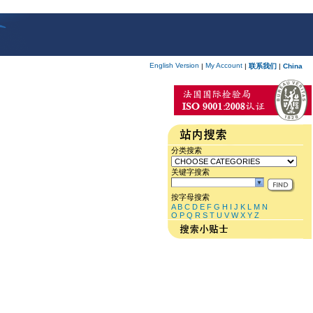
English Version
My Account
|
|
联系我们
|
China
分类搜索
关键字搜索
按字母搜索
A
B
C
D
E
F
G
H
I
J
K
L
M
N
O
P
Q
R
S
T
U
V
W
X
Y
Z