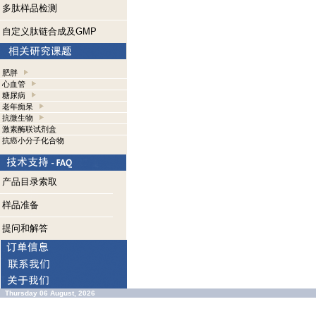
多肽样品检测
自定义肽链合成及GMP
肥胖
心血管
糖尿病
老年痴呆
抗微生物
激素酶联试剂盒
抗癌小分子化合物
产品目录索取
样品准备
提问和解答
Thursday 06 August, 2026