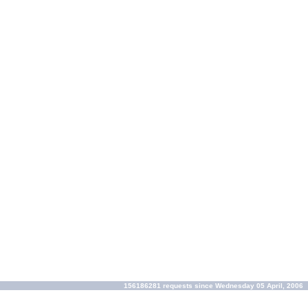
156186281 requests since Wednesday 05 April, 2006