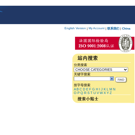
English Version
My Account
|
|
联系我们
|
China
分类搜索
关键字搜索
按字母搜索
A
B
C
D
E
F
G
H
I
J
K
L
M
N
O
P
Q
R
S
T
U
V
W
X
Y
Z