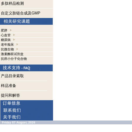
多肽样品检测
自定义肽链合成及GMP
肥胖
心血管
糖尿病
老年痴呆
抗微生物
激素酶联试剂盒
抗癌小分子化合物
产品目录索取
样品准备
提问和解答
Friday 07 August, 2026