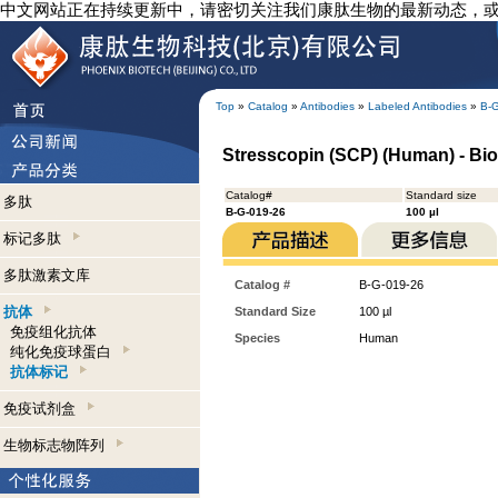
中文网站正在持续更新中，请密切关注我们康肽生物的最新动态，
Top
»
Catalog
»
Antibodies
»
Labeled Antibodies
»
B-
Stresscopin (SCP) (Human) - Biot
Catalog#
Standard size
多肽
B-G-019-26
100 µl
标记多肽
多肽激素文库
Catalog #
B-G-019-26
抗体
Standard Size
100 µl
免疫组化抗体
Species
Human
纯化免疫球蛋白
抗体标记
免疫试剂盒
生物标志物阵列