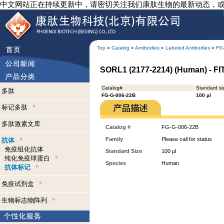
中文网站正在持续更新中，请密切关注我们康肽生物的最新动态，
Top
»
Catalog
»
Antibodies
»
Labeled Antibodies
»
FG
SORL1 (2177-2214) (Human) - FIT
Catalog#
Standard si
多肽
FG-G-006-22B
100 µl
标记多肽
多肽激素文库
Catalog #
FG-G-006-22B
Family
Please call for status
抗体
免疫组化抗体
Standard Size
100 µl
纯化免疫球蛋白
Species
Human
抗体标记
免疫试剂盒
生物标志物阵列