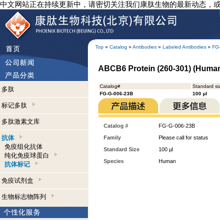
中文网站正在持续更新中，请密切关注我们康肽生物的最新动态，
Top
»
Catalog
»
Antibodies
»
Labeled Antibodies
»
FG
ABCB6 Protein (260-301) (Human)
Catalog#
Standard si
多肽
FG-G-006-23B
100 µl
标记多肽
多肽激素文库
Catalog #
FG-G-006-23B
抗体
Family
Please call for status
免疫组化抗体
Standard Size
100 µl
纯化免疫球蛋白
Species
Human
抗体标记
免疫试剂盒
生物标志物阵列