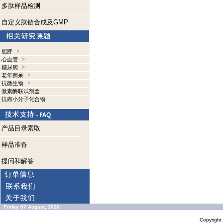
多肽样品检测
自定义肽链合成及GMP
肥胖
心血管
糖尿病
老年痴呆
抗微生物
激素酶联试剂盒
抗癌小分子化合物
产品目录索取
样品准备
提问和解答
Friday 07 August, 2026
Copyrigh