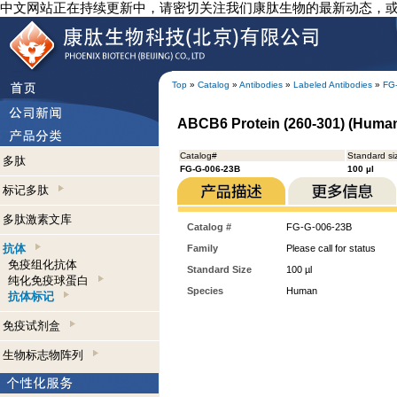
中文网站正在持续更新中，请密切关注我们康肽生物的最新动态，
Top
»
Catalog
»
Antibodies
»
Labeled Antibodies
»
FG
ABCB6 Protein (260-301) (Human)
Catalog#
Standard si
多肽
FG-G-006-23B
100 µl
标记多肽
多肽激素文库
Catalog #
FG-G-006-23B
抗体
Family
Please call for status
免疫组化抗体
Standard Size
100 µl
纯化免疫球蛋白
Species
Human
抗体标记
免疫试剂盒
生物标志物阵列