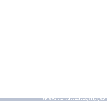
156230986 requests since Wednesday 05 April, 2006