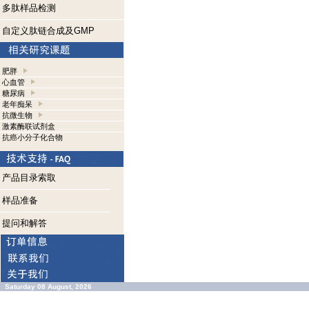
多肽样品检测
自定义肽链合成及GMP
肥胖
心血管
糖尿病
老年痴呆
抗微生物
激素酶联试剂盒
抗癌小分子化合物
产品目录索取
样品准备
提问和解答
Saturday 08 August, 2026