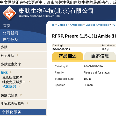
中文网站正在持续更新中，请密切关注我们康肽生物的最新动态，
Top
»
Catalog
»
Antibodies
»
Labeled Antibodies
»
FG
RFRP, Prepro (115-131) Amide (H
Catalog#
Standard si
多肽
FG-G-048-55A
100 µl
标记多肽
多肽激素文库
Catalog #
FG-G-048-55A
抗体
Family
Please call for status
免疫组化抗体
Standard Size
100 µl
纯化免疫球蛋白
Species
Human
抗体标记
免疫试剂盒
生物标志物阵列