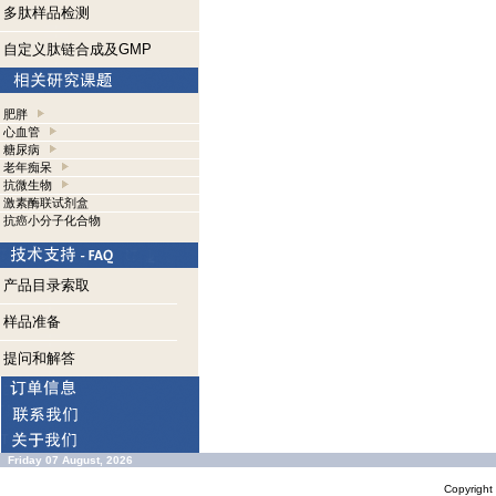
多肽样品检测
自定义肽链合成及GMP
肥胖
心血管
糖尿病
老年痴呆
抗微生物
激素酶联试剂盒
抗癌小分子化合物
产品目录索取
样品准备
提问和解答
Friday 07 August, 2026
Copyrigh