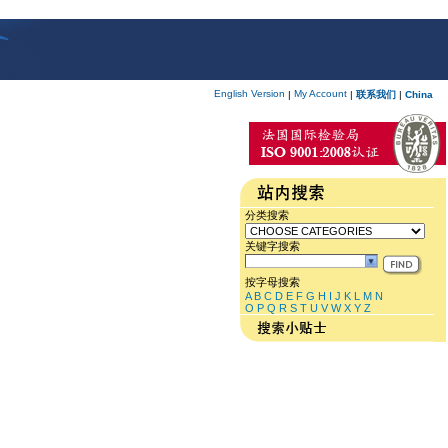
English Version
My Account
|
|
联系我们
|
China
分类搜索
关键字搜索
按字母搜索
A
B
C
D
E
F
G
H
I
J
K
L
M
N
O
P
Q
R
S
T
U
V
W
X
Y
Z