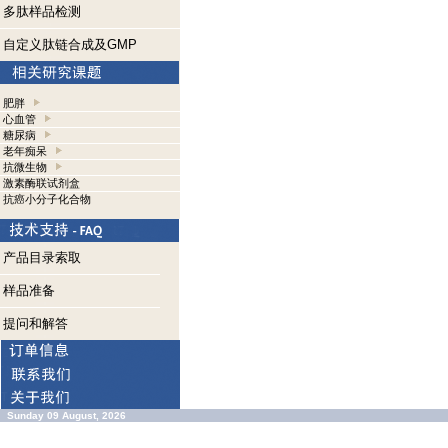
多肽样品检测
自定义肽链合成及GMP
肥胖
心血管
糖尿病
老年痴呆
抗微生物
激素酶联试剂盒
抗癌小分子化合物
产品目录索取
样品准备
提问和解答
Sunday 09 August, 2026