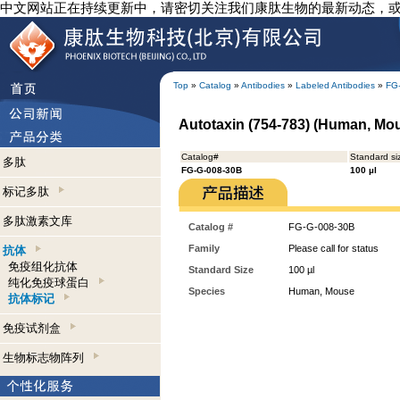
中文网站正在持续更新中，请密切关注我们康肽生物的最新动态，
Top
»
Catalog
»
Antibodies
»
Labeled Antibodies
»
FG
Autotaxin (754-783) (Human, Mou
Catalog#
Standard si
多肽
FG-G-008-30B
100 µl
标记多肽
多肽激素文库
Catalog #
FG-G-008-30B
Family
Please call for status
抗体
免疫组化抗体
Standard Size
100 µl
纯化免疫球蛋白
Species
Human, Mouse
抗体标记
免疫试剂盒
生物标志物阵列